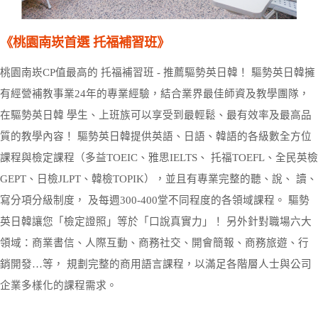
《桃園南崁首選 托福補習班》
桃園南崁CP值最高的 托福補習班 - 推薦驅勢英日韓！ 驅勢英日韓擁
有經營補教事業24年的專業經驗，結合業界最佳師資及教學團隊，
在驅勢英日韓 學生、上班族可以享受到最輕鬆、最有效率及最高品
質的教學內容！ 驅勢英日韓提供英語、日語、韓語的各級數全方位
課程與檢定課程（多益TOEIC、雅思IELTS、 托福TOEFL、全民英檢
GEPT、日檢JLPT、韓檢TOPIK），並且有專業完整的聽、說、 讀、
寫分項分級制度， 及每週300-400堂不同程度的各領域課程。 驅勢
英日韓讓您「檢定證照」等於「口說真實力」！ 另外針對職場六大
領域：商業書信、人際互動、商務社交、開會簡報、商務旅遊、行
銷開發…等， 規劃完整的商用語言課程，以滿足各階層人士與公司
企業多樣化的課程需求。