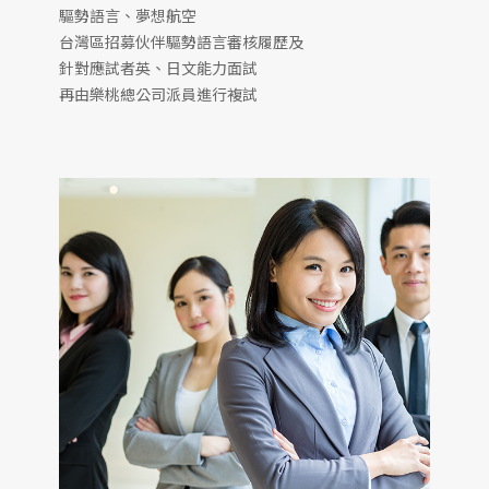
驅勢語言、夢想航空
台灣區招募伙伴驅勢語言審核履歷及
針對應試者英、日文能力面試
再由樂桃總公司派員進行複試