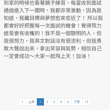
到家的時候也看著鏡子練習，每當收到面試
通過進入下一關時，我都非常激動，因為我
知道，我離目標與夢想愈來愈近了！ 所以我
都會好好把握每一次面試的機會！覺得努力
總是會有收穫的！我不是一個聰明的人，但
我很努力，我英文對話沒有很流利，但我勇
敢大聲說出來，拿出笑容與氣勢，相信自己
一定會成功～大家一起飛上天！加油！
1
上頁
1
2
3
4
5
下頁
12